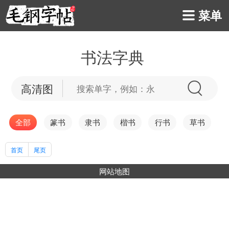
菜单
书法字典
高清图
全部
篆书
隶书
楷书
行书
草书
首页
尾页
网站地图