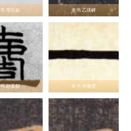
书 邓石如
隶书 乙瑛碑
书 赵孟頫
隶书 伊秉绶