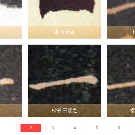
隶书 金农
楷书 王羲之
楷
1
2
3
4
5
6