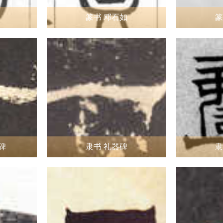
篆书 邓石如
篆
碑
隶书 礼器碑
隶