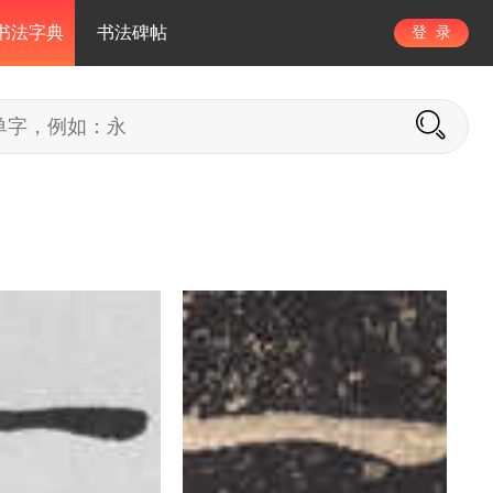
书法字典
书法碑帖
登 录