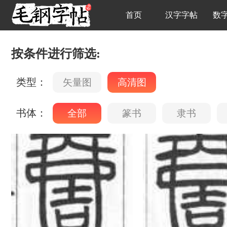
首页
汉字字帖
数
按条件进行筛选:
类型：
矢量图
高清图
书体：
全部
篆书
隶书