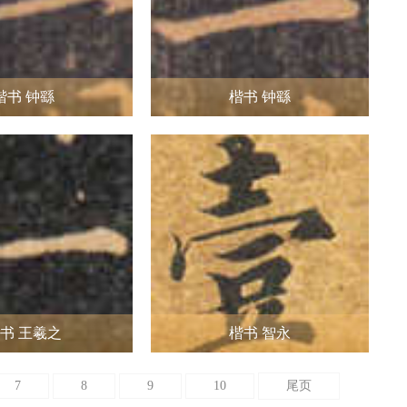
楷书 钟繇
楷书 钟繇
书 王羲之
楷书 智永
7
8
9
10
尾页