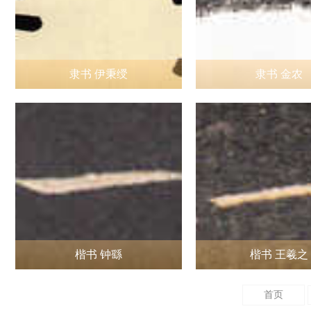
隶书 伊秉绶
隶书 金农
楷书 钟繇
楷书 王羲之
首页