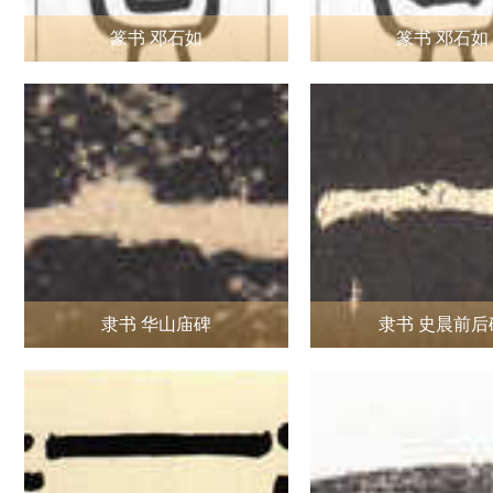
篆书 邓石如
篆书 邓石如
隶书 华山庙碑
隶书 史晨前后