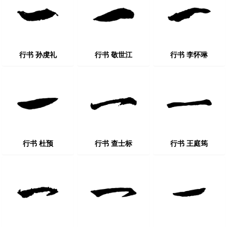
行书 孙虔礼
行书 敬世江
行书 李怀琳
行书 杜预
行书 查士标
行书 王庭筠