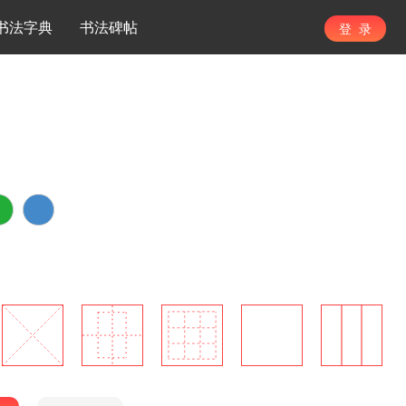
书法字典
书法碑帖
登 录