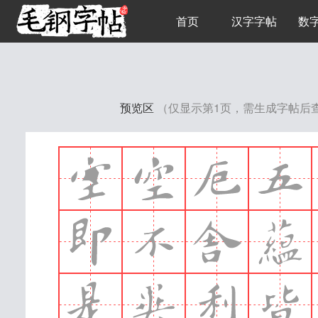
首页
汉字字帖
数
预览区
（仅显示第1页，需生成字帖后