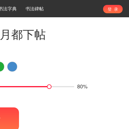
书法字典
书法碑帖
登 录
七月都下帖
80%
帖