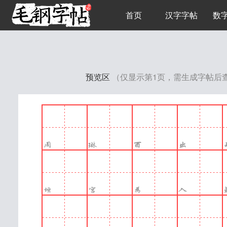
首页
汉字字帖
数
预览区
（仅显示第1页，需生成字帖后