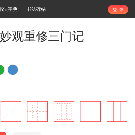
书法字典
书法碑帖
登 录
玄妙观重修三门记