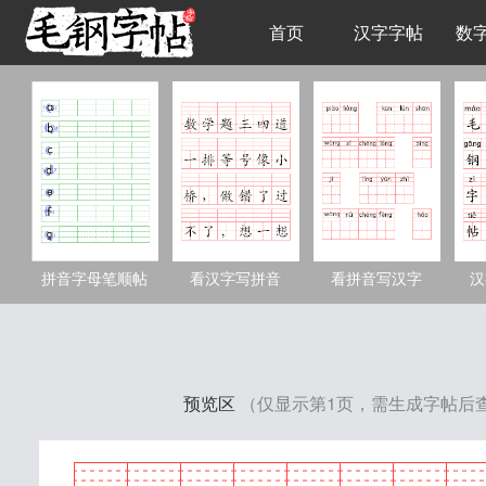
首页
汉字字帖
数
拼音字母笔顺帖
看汉字写拼音
看拼音写汉字
汉
预览区
（仅显示第1页，需生成字帖后