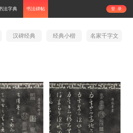
书法字典
书法碑帖
登 录
汉碑经典
经典小楷
名家千字文