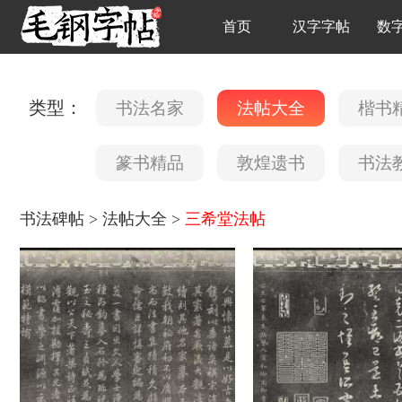
首页
汉字字帖
数
类型：
书法名家
法帖大全
楷书
篆书精品
敦煌遗书
书法
书法碑帖
>
法帖大全
>
三希堂法帖