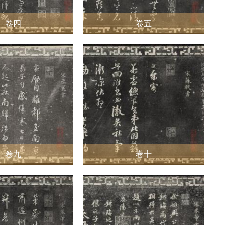
卷四
卷五
卷九
卷十