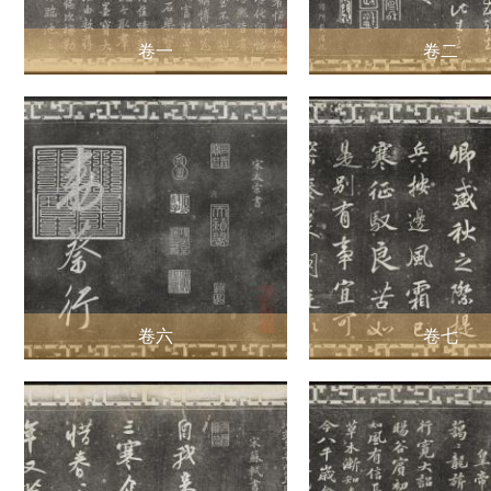
卷一
卷二
卷六
卷七