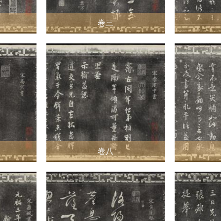
卷三
卷八