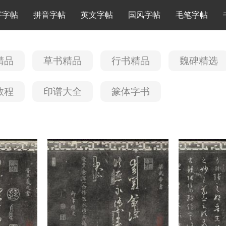
字字帖
拼音字帖
英文字帖
国风字帖
毛笔字帖
精品
草书精品
行书精品
魏碑精选
教程
印谱大全
篆体字书