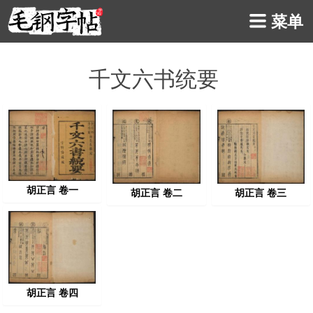
菜单
千文六书统要
胡正言 卷一
胡正言 卷三
胡正言 卷二
胡正言 卷四