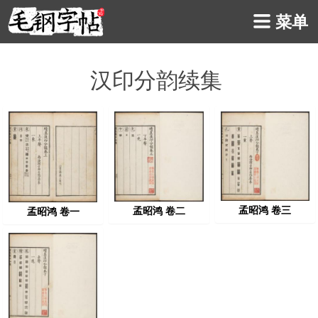
菜单
汉印分韵续集
孟昭鸿 卷三
孟昭鸿 卷二
孟昭鸿 卷一