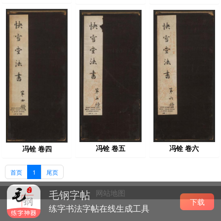
冯铨 卷五
冯铨 卷六
冯铨 卷四
首页
1
尾页
毛钢字帖
网站地图
下载
练字书法字帖在线生成工具