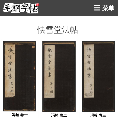
菜单
快雪堂法帖
冯铨 卷一
冯铨 卷三
冯铨 卷二