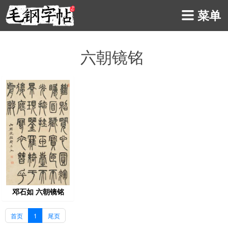
菜单
六朝镜铭
邓石如 六朝镜铭
首页
1
尾页