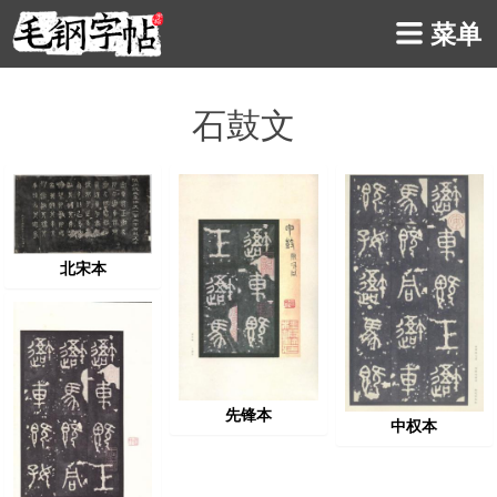
菜单
石鼓文
北宋本
先锋本
中权本