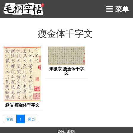
菜单
瘦金体千字文
宋徽宗 瘦金体千字
文
赵佶 瘦金体千字文
首页
1
尾页
网站地图