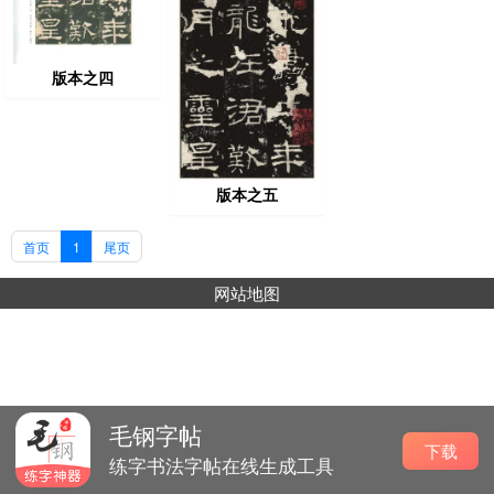
版本之四
版本之五
首页
1
尾页
网站地图
毛钢字帖
下载
练字书法字帖在线生成工具