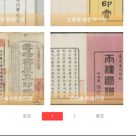
学 宣和印史
王睿章 醉爱居印赏
 云峰书屋集印谱
范雨楼 雨楼印谱
首页
1
2
尾页