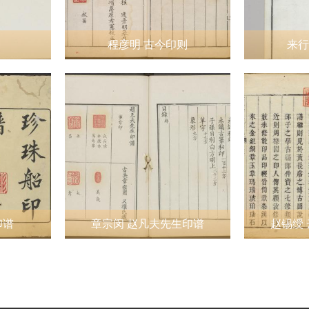
程彦明 古今印则
来行
印谱
章宗闵 赵凡夫先生印谱
赵锡绶