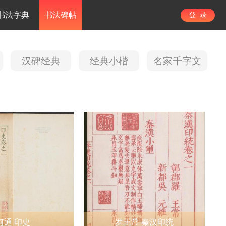
书法字典
书法碑帖
登 录
汉碑经典
经典小楷
名家千字文
何通 印史
罗王常 秦汉印统