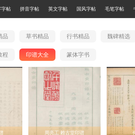
字字帖
拼音字帖
英文字帖
国风字帖
毛笔字帖
精品
草书精品
行书精品
魏碑精选
教程
印谱大全
篆体字书
谱
周亮工 赖古堂印谱