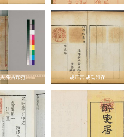
杰 集古印范
胡正言 胡氏印存