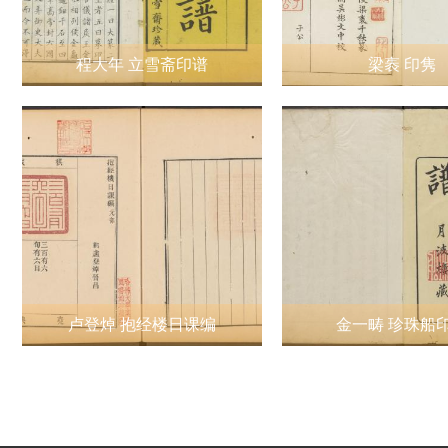
程大年 立雪斋印谱
梁袠 印隽
卢登焯 抱经楼日课编
金一畴 珍珠船