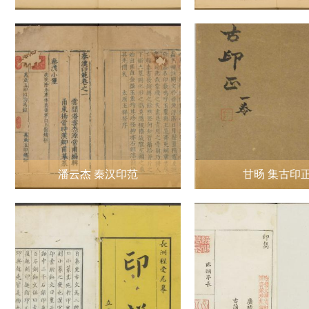
潘云杰 秦汉印范
甘旸 集古印