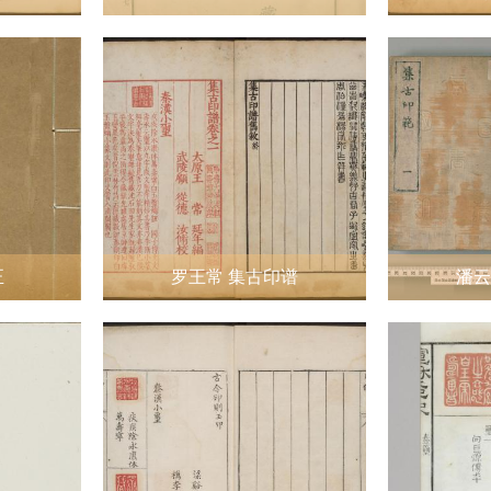
正
罗王常 集古印谱
潘云