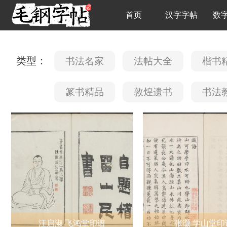
首页
汉字字帖
数
类型：
书法名家
法帖大全
楷书
篆书精品
敦煌遗书
书法
汪启淑 飞鸿堂印谱
张灏 学山堂印