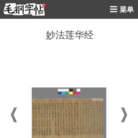
菜单
妙法莲华经